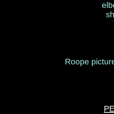
elb
sh
Roope picture
P