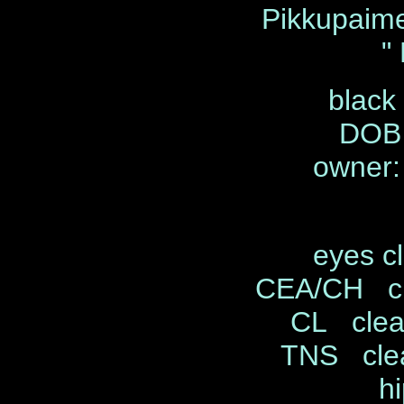
Pikkupaim
"
black
DOB 
owner: 
eyes c
CEA/CH cl
CL clea
TNS clea
hi