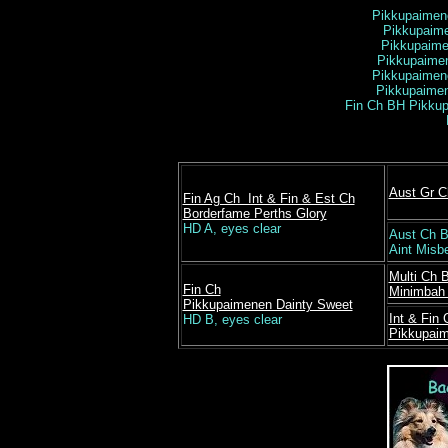
Pikkupaimen
Pikkupaime
Pikkupaime
Pikkupaimen
Pikkupaimen
Pikkupaimen
Fin Ch BH Pikku
Aust Gr C
Fin Ag Ch Int & Fin & Est Ch
Borderfame Perths Glory
HD A, eyes clear
Aust Ch 
Aint Misb
Multi Ch 
Fin Ch
Minimbah
Pikkupaimenen Dainty Sweet
Int & Fin
HD B, eyes clear
Pikkupaim