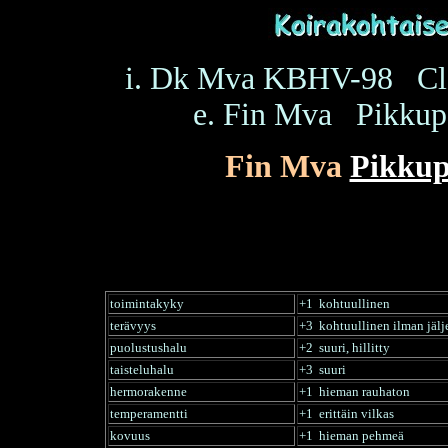
i. Dk Mva KBHV-98 Cl
e. Fin Mva Pikkup
Fin Mva
Pikku
toimintakyky
+1 kohtuullinen
terävyys
+3 kohtuullinen ilman jälj
puolustushalu
+2 suuri, hillitty
taisteluhalu
+3 suuri
hermorakenne
+1 hieman rauhaton
temperamentti
+1 erittäin vilkas
kovuus
+1 hieman pehmeä