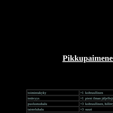
Pikkupaimene
toimintakyky
+1 kohtuullinen
terävyys
+1 pieni ilman jäljell
puolustushalu
+3 kohtuullinen, hillitt
taisteluhalu
+3 suuri