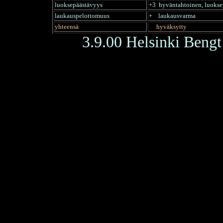
luoksepäästävyys
+3 hyväntahtoinen, luokse
laukauspelottomuus
+ laukausvarma
yhteensä
hyväksytty
3.9.00 Helsinki Ben