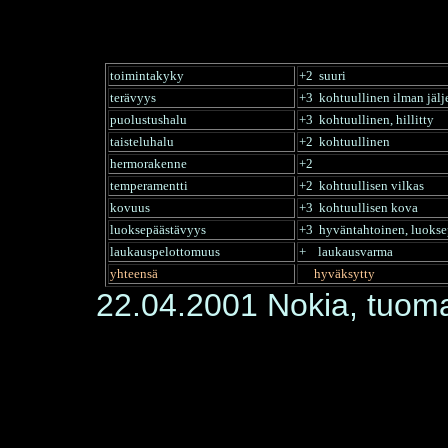
toimintakyky
+2 suuri
terävyys
+3 kohtuullinen ilman jälj
puolustushalu
+3 kohtuullinen, hillitty
taisteluhalu
+2 kohtuullinen
hermorakenne
+2
temperamentti
+2 kohtuullisen vilkas
kovuus
+3 kohtuullisen kova
luoksepäästävyys
+3 hyväntahtoinen, luokse
laukauspelottomuus
+ laukausvarma
yhteensä
hyväksytty
22.04.2001 Nokia, tuoma