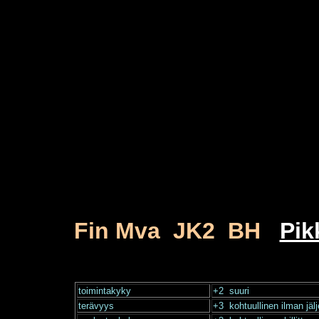
Fin Mva JK2 BH
Pik
toimintakyky
+2 suuri
terävyys
+3 kohtuullinen ilman jäl