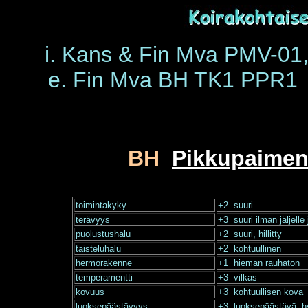
i. Kans & Fin Mva PMV-01
e. Fin Mva BH TK1 PPR1 
BH
Pikkupaimen
toimintakyky
+2 suuri
terävyys
+3 suuri ilman jäljell
puolustushalu
+2 suuri, hillitty
taisteluhalu
+2 kohtuullinen
hermorakenne
+1 hieman rauhaton
temperamentti
+3 vilkas
kovuus
+3 kohtuullisen kova
luoksepäästävyys
+3 luoksepäästävä, hy