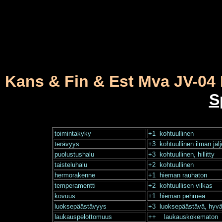
Kans & Fin & Est Mva JV-0
S
toimintakyky
+1 kohtuullinen
terävyys
+3 kohtuullinen ilman jäl
puolustushalu
+3 kohtuullinen, hillitty
taisteluhalu
+2 kohtuullinen
hermorakenne
+1 hieman rauhaton
temperamentti
+2 kohtuullisen vilkas
kovuus
+1 hieman pehmeä
luoksepäästävyys
+3 luoksepäästävä, hyvän
laukauspelottomuus
++ laukauskokematon