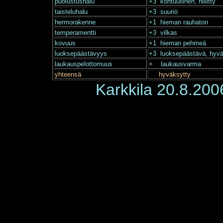
puolustushalu
+3 kohtuullinen, hillitty
taisteluhalu
+3 suuriö
hermorakenne
+1 hieman rauhaton
temperamentti
+3 vilkas
kovuus
+1 hieman pehmeä
luoksepäästävyys
+3 luoksepäästävä, hyvän
laukauspelottomuus
+ laukausvarma
yhteensä
hyväksytty
Karkkila 20.8.200