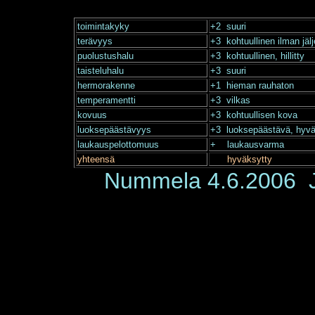
toimintakyky
+2 suuri
terävyys
+3 kohtuullinen ilman jäl
puolustushalu
+3 kohtuullinen, hillitty
taisteluhalu
+3 suuri
hermorakenne
+1 hieman rauhaton
temperamentti
+3 vilkas
kovuus
+3 kohtuullisen kova
luoksepäästävyys
+3 luoksepäästävä, hyvän
laukauspelottomuus
+ laukausvarma
yhteensä
hyväksytty
Nummela 4.6.2006 J.