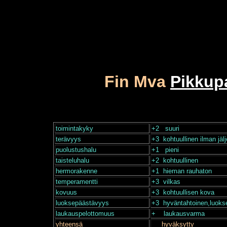
Fin Mva
Pikkup
toimintakyky
+2 suuri
terävyys
+3 kohtuullinen ilman jäl
puolustushalu
+1 pieni
taisteluhalu
+2 kohtuullinen
hermorakenne
+1 hieman rauhaton
temperamentti
+3 vilkas
kovuus
+3 kohtuullisen kova
luoksepäästävyys
+3 hyväntahtoinen,luoks
laukauspelottomuus
+ laukausvarma
yhteensä
hyväksytty