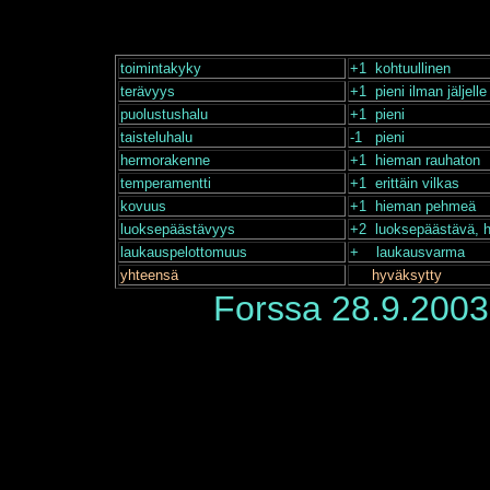
toimintakyky
+1 kohtuullinen
terävyys
+1 pieni ilman jäljel
puolustushalu
+1 pieni
taisteluhalu
-1 pieni
hermorakenne
+1 hieman rauhaton
temperamentti
+1 erittäin vilkas
kovuus
+1 hieman pehmeä
luoksepäästävyys
+2 luoksepäästävä, h
laukauspelottomuus
+ laukausvarma
yhteensä
hyväksytty
Forssa 28.9.2003