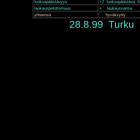
luoksepäästävyys
+2 luoksepäästävä, h
laukauspelottomuus
+ laukausvarma
yhteensä
hyväksytty
28.8.99 Turku