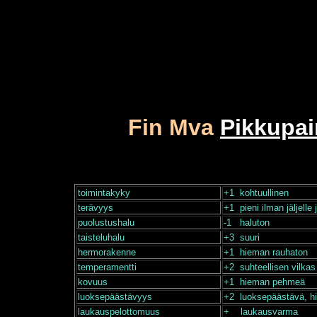
Fin Mva
Pikkupai
toimintakyky
+1 kohtuullinen
terävyys
+1 pieni ilman jäljell
puolustushalu
-1 haluton
taisteluhalu
+3 suuri
hermorakenne
+1 hieman rauhaton
temperamentti
+2 suhteellisen vilkas
kovuus
+1 hieman pehmeä
luoksepäästävyys
+2 luoksepäästävä, hi
laukauspelottomuus
+ laukausvarma