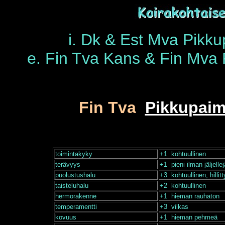
i. Dk & Est Mva Pikk
e. Fin Tva Kans & Fin Mva
Fin Tva
Pikkupaim
toimintakyky
+1 kohtuullinen
terävyys
+1 pieni ilman jäljell
puolustushalu
+3 kohtuullinen, hillitt
taisteluhalu
+2 kohtuullinen
hermorakenne
+1 hieman rauhaton
temperamentti
+3 vilkas
kovuus
+1 hieman pehmeä