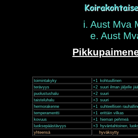
i. Aust Mva 
e. Aust M
Pikkupaimenen
toimintakyky
+1 kohtuullinen
terävyys
+2 suuri ilman jäljelle 
puolustushalu
+2 suuri
taisteluhalu
+3 suuri
hermorakenne
+1 suhteellisen rauhallin
temperamentti
+1 erittäin vilkas
kovuus
+1 hieman pehmeä
luoksepäästävyys
+3 hyväntahtoinen, luok
yhteensä
hyväksytty