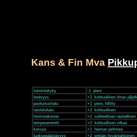
Kans & Fin Mva
Pikku
toimintakyky
-1 pieni
terävyys
+3 kohtuullinen ilman jälje
puolustushalu
+1 pieni, hillitty
taisteluhalu
+2 kohtuullinen
hermorakenne
+1 suhteellisen rauhallinen
temperamentti
+2 kohtuullisen vilkas
kovuus
+1 hieman pehmeä
luoksepäästävyys
+2 erittäin hyväntahtoinen,