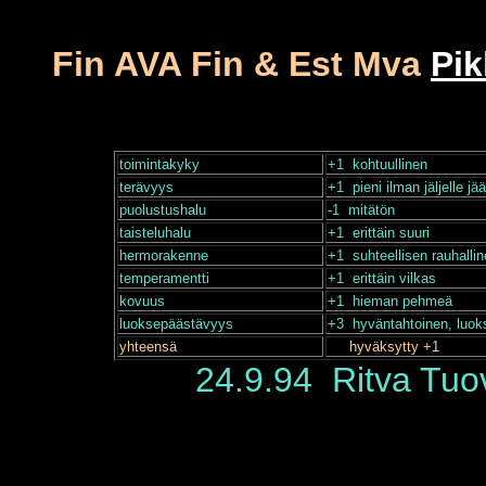
Fin AVA Fin & Est Mva
Pi
toimintakyky
+1 kohtuullinen
terävyys
+1 pieni ilman jäljelle 
puolustushalu
-1 mitätön
taisteluhalu
+1 erittäin suuri
hermorakenne
+1 suhteellisen rauhallin
temperamentti
+1 erittäin vilkas
kovuus
+1 hieman pehmeä
luoksepäästävyys
+3 hyväntahtoinen, luok
yhteensä
hyväksytty +1
24.9.94 Ritva Tuo