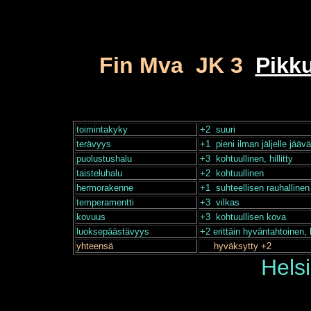
Fin Mva JK 3
Pikk
toimintakyky
+2 suuri
terävyys
+1 pieni ilman jäljelle jää
puolustushalu
+3 kohtuullinen, hillitty
taisteluhalu
+2 kohtuullinen
hermorakenne
+1 suhteellisen rauhallinen
temperamentti
+3 vilkas
kovuus
+3 kohtuullisen kova
luoksepäästävyys
+2 erittäin hyväntahtoinen,
yhteensä
hyväksytty +2
Helsi