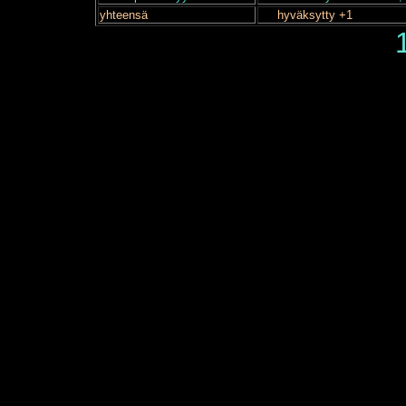
yhteensä
hyväksytty +1