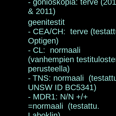
- gonioskopia: terve (20
& 2011)
geenitestit
- CEA/CH: terve (testatt
Optigen)
- CL: normaali
(vanhempien testituloste
perusteella)
- TNS: normaali (testatt
UNSW ID BC5341
)
- MDR1: N/N +/+
=normaali (testattu.
Laboklin)