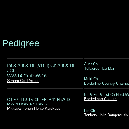
Pedigree
Aust Ch
Int & Aut & DE(VDH) Ch Aut & DE
Tullacrest Ice Man
JCh
WW-14 CruftsW-16
Multi Ch
Simaro Cold As Ice
Borderline Country Cham
Int & Fin & Est Ch Nord
Borderiinan Cassius
C.I.E.* FI & LV Ch EEJV-11 HeW-13
MV-14 LVW-16 SEW-16
Pikkupaimenen Hento Kuiskaus
Fin Ch
Tonkory Livin Dangerously