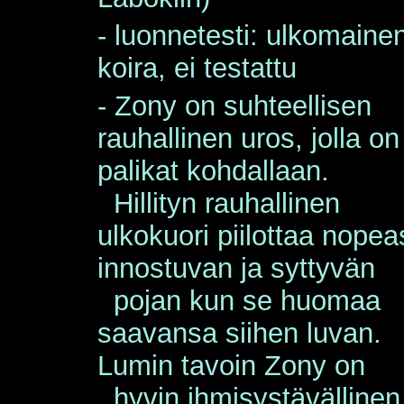
-
luonnetesti: ulkomaine
koira, ei testattu
- Zony on suhteellisen
rauhallinen uros, jolla on
palikat kohdallaan.
Hillityn rauhallinen
ulkokuori piilottaa nopeas
innostuvan ja syttyvän
pojan kun se huomaa
saavansa siihen luvan.
Lumin tavoin Zony on
hyvin ihmisystävällinen