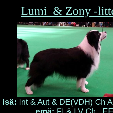
Lumi & Zony -litt
isä:
Int & Aut & DE(VDH) Ch 
emä:
FI & LV Ch
EE