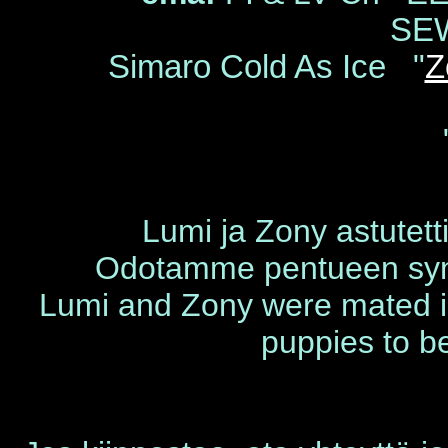
SE
Simaro Cold As Ice "
Z
Pikkupaimene
Lumi ja Zony astutett
Odotamme pentueen syn
Lumi and Zony were mated in
puppies to be