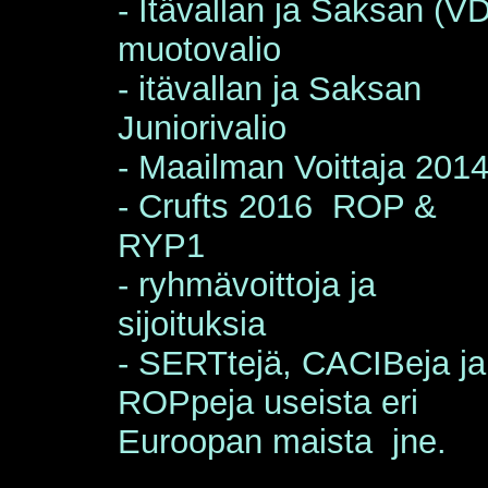
- Itävallan ja Saksan (V
muotovalio
- itävallan ja Saksan
Juniorivalio
- Maailman Voittaja 201
- Crufts 2016 ROP &
RYP1
- ryhmävoittoja ja
sijoituksia
- SERTtejä, CACIBeja ja
ROPpeja useista eri
Euroopan maista jne.