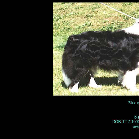
Pikku
bl
DOB 12.7.1990
own