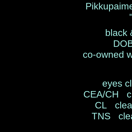
Pikkupaim
black 
DOB
co-owned wi
eyes c
CEA/CH cl
CL clea
TNS clea