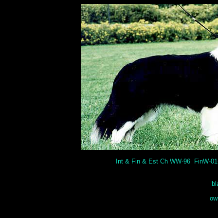
Int & Fin & Est Ch WW-96 FinW-
bl
ow